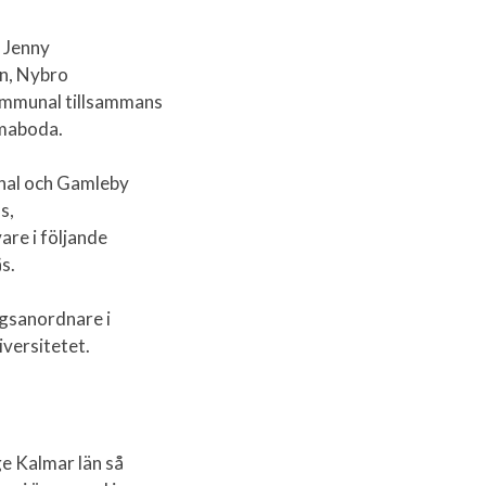
 Jenny
n, Nybro
ommunal tillsammans
mmaboda.
nal och Gamleby
s,
re i följande
ås.
ngsanordnare i
versitetet.
e Kalmar län så