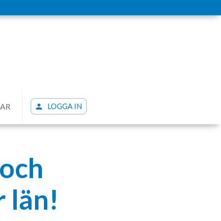
LAR
LOGGA IN
 och
 län!