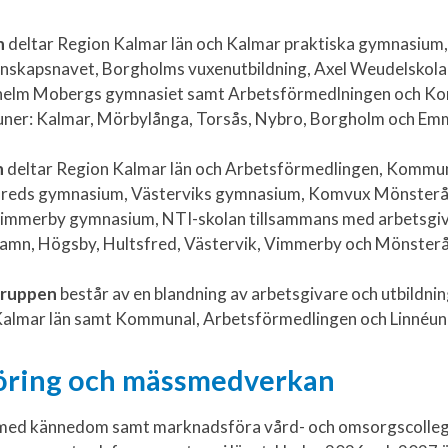
n
deltar Region Kalmar län och Kalmar praktiska gymnasium,
nskapsnavet, Borgholms vuxenutbildning, Axel Weudelskola
ilhelm Mobergs gymnasiet samt Arbetsförmedlningen och K
ner: Kalmar, Mörbylånga, Torsås, Nybro, Borgholm och E
n
deltar Region Kalmar län och Arbetsförmedlingen, Kommu
sfreds gymnasium, Västerviks gymnasium, Komvux Mönsterå
immerby gymnasium, NTI-skolan tillsammans med arbetsgiva
mn, Högsby, Hultsfred, Västervik, Vimmerby och Mönster
gruppen
består av en blandning av arbetsgivare och utbildni
Kalmar län samt Kommunal, Arbetsförmedlingen och Linnéuni
öring och mässmedverkan
a med kännedom samt marknadsföra vård- och omsorgscolleg