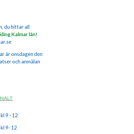
 du hittar all
kling Kalmar län!
mar.se
gar är onsdagen den
latser och anmälan
NALT
kl 9 - 12
kl 9- 12