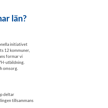
ar län?
ella initiativet
nets 12 kommuner,
ns formar vi
YH-utbildning.
ch omsorg.
p deltar
lingen tillsammans