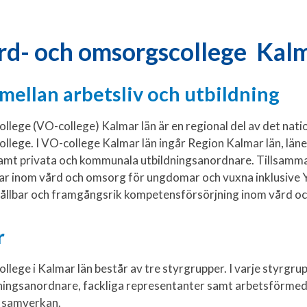
rd- och omsorgscollege Kalm
ellan arbetsliv och utbildning
lege (VO-college) Kalmar län är en regional del av det nation
llege. I VO-college Kalmar län ingår Region Kalmar län, lä
mt privata och kommunala utbildningsanordnare. Tillsamma
gar inom vård och omsorg för ungdomar och vuxna inklusive 
 hållbar och framgångsrik kompetensförsörjning inom vård o
r
lege i Kalmar län består av tre styrgrupper. I varje styrgrup
dningsanordnare, fackliga representanter samt arbetsförmed
d samverkan.