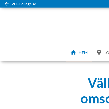
VO-College.se
HEM
LO
Väl
omso