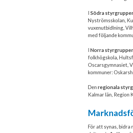
I
Södra styrgruppe
Nyströmsskolan, Ku
vuxenutbidlning, V
med följande kommu
I
Norra styrgruppe
folkhögskola, Hult
Oscarsgymnasiet, V
kommuner: Oskarsha
Den
regionala styr
Kalmar län, Region 
Marknadsf
För att synas, bidr